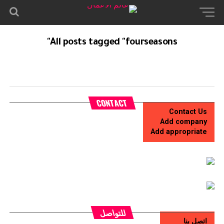
All posts tagged "fourseasons"
CONTACT
Contact Us
Add company
Add appropriate
للتواصل
اتصل بنا