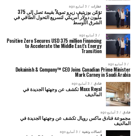
عقارات
3 أسابيع ago
تؤمّن بوزيتيف زيرو تمويلاً بقيمة تصل إلى 375
مليون دولار أمريكي لتسريع التحول الطاقي في
الشرق الأوسط
3 أسابيع ago
Positive Zero Secures USD 375 million Financing
to Accelerate the Middle East’s Energy
Transition
3 أسابيع ago
Dokainish & Company™ CEO Joins Canadian Prime Minister
Mark Carney in Saudi Arabia
فنادق
3 أسابيع ago
Maxx Royal تكشف عن وجهتها الجديدة في
المالديف
فنادق
3 أسابيع ago
مجموعة فنادق ماكس رويال تكشف عن وجهتها الجديدة في
المالديف
اتصالات وتقنية
3 أسابيع ago