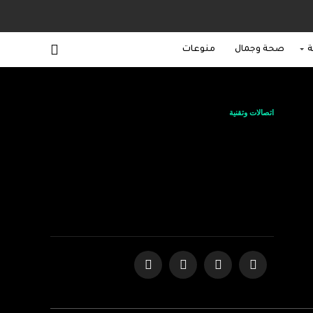
ة
صحة وجمال
منوعات
اتصالات وتقنية
نوتانيكس تُسرّع نمو
مزودي الخدمات بحلول
سحابية ونقل بيانات
مبتكرة