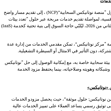
خدمات
يهدف برنامج “مركز مزود الخدمة” مع حلول “منصة نوتانيكس السحابية”(NCP) ، إلى تقديم مسار واضح
يزتهم التنافسية، لمواصلة تقديم خدمات مربحة عبر حلول “تعدد بيئات
العملاء”. ويُتوقع إطلاق المنتج في النصف الثاني من 2026، ليُلبّي حاجة السوق إلى بنية تحتية كخدمة (IaaS)
صة “مركز نوتانيكس”، تمكن مقدمي الخدمات من إدارة عدة
ركة، دون التأثير في الامتثال أو السيطرة التشغيلية.
ئة سحابية خاصة به، مع إمكانية الوصول إلى حل “نوتانيكس
نه وشبكاته وهويته وصلاحياته، بينما يحتفظ مزود الخدمة
 «نوتانيكس»
 نوتانيكس: حلول موثقة”، حيث يحصل مزودو الخدمات
 توثيق رسمي يساعد العملاء على تمييز الخدمات عالية