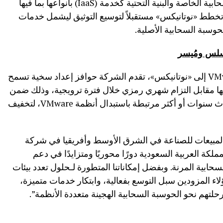
الجودة والموثوقية، ابتداءً من الحوسبة السحابية الخاصة والبنية التحتية كخدمة (IaaS) بأنواعها بما فيها
تخطط «نوتانيكس» مستقبلاً لتوسيع التوثيق ليشمل خدمات
سبة السحابية الأصلية.
سلس ومُيسر
ولتسريع انتقال مزودي الخدمات من VMware إلى «نوتانيكس»، تقدم الشركة حوافز إعداد سخية تسمح
ها مقابل التزام شهري رمزي خلال فترة ترويجية، وذلك ضمن
اشتراكات استهلاكية طويلة الأجل مدتها ثلاث سنوات أو أكثر مرتبطة باستبدال أنظمة VMware، لتخفيف
المبيعات للصناعة في الشرق الأوسط وأفريقيا في شركة
كة العربية السعودية دورًا محوريًا ومتزايدًا في دعم
ابية المرنة. وبفضل إمكاناتنا المتطورة لـحلول تعدد بيئات
هؤلاء المزودين سبل التوسع بفعالية، وابتكار خدمات متميزة،
تهم نحو الحوسبة السحابية الهجينة متعددة الأنظمة”.