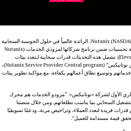
» Nutanix (NASDAQ: NTNX)، الرائدة عالمياً في حلول الحوسبة السحابية
الهجينة والمتعددة، عن منصة جديدة وحزمة تحسينات ضمن برنامج شركائها لمزودي الخدمات (Nutanix
Elevate Service Provider Program partners). تشمل هذه التحديثات قدرات سحابية لـتعدد بيئات
العملاء عبر “برنامج مركز مزود الخدمة من نوتانيكس” (Nutanix Service Provider Central program)،
دماتهم وتوسيع نطاق أعمالهم بكفاءة، مع مواكبة تطوير بيئات
تجاري الأول لشركة «نوتانيكس»: “مزودو الخدمات هم محرك
لتشغيل السحابي بما يناسب تطلعاتهم. ومن خلال منصتنا
 قدرات فريدة لتعدد العملاء، وتراخيص مرنة، ودعمًا تسويقيًا
وتحقق قيمة مستدامة للعميل”.