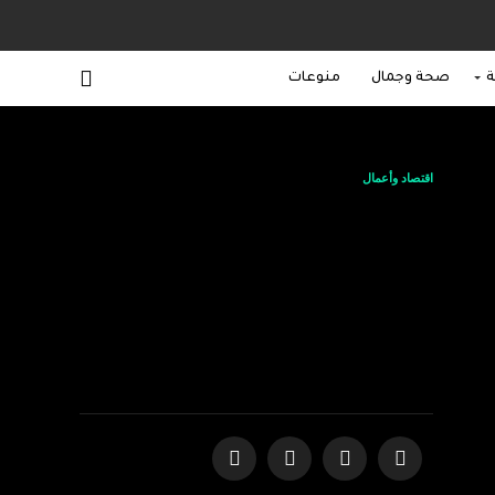
ة
صحة وجمال
منوعات
اقتصاد وأعمال
مجموعة الشريف تعلن
عن شراكة استراتيجية
مع شركة كابلات مصر
لإطلاق “Saudi Egypt
Cables”