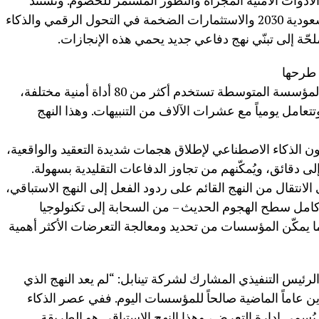
دوات الأمنية المجزّأة والتطور المستمر للخصوم. وتستند
الجلسة إلى السياق الاستراتيجي لرؤية السعودية 2030 والاستثمارات الضخمة في التحول الرقمي والذكاء
ّة إلى تبنّي نهج دفاعي جديد يحمي هذه الإنجازات.
 طرحها
مشكلة الدفاع المجزّأ: على الرغم من أن المؤسسة المتوسطة تستخدم أكثر من 80 أداة أمنية مختلفة،
تتعامل يومياً مع عشرات الآلاف من التنبيهات. وهذا النهج
ن الذكاء الاصطناعي لإطلاق هجمات شديدة التعقيد والواقعية،
 دقائق، ويُمكّنهم من تجاوز الدفاعات التقليدية بسهولة.
الانتقال من النهج القائم على ردود الفعل إلى النهج الاستباقي،
كامل سطح الهجوم الحديث – من السحابة إلى تكنولوجيا
مما يمكّن المؤسسات من تحديد ومعالجة التعرضات الأكثر أهمية
رئيس التنفيذي المشارك لشركة تينابل: “لم يعد النهج الذي
ين عاماً الماضية صالحاً للمؤسسات اليوم. ففي عصر الذكاء
 يُسمى إدارة التعرض، وهذا النهج الاستباقي هو الطريقة