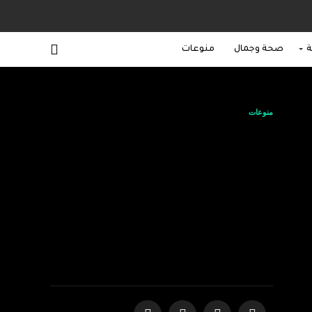
ة
صحة وجمال
منوعات
منوعات
مارك ثورموند، الرئيس
التنفيذي المشارك لدى
تينابل، يلقي كلمة
رئيسية خلال فعاليات
بلاك هات الشرق
الأوسط 2025