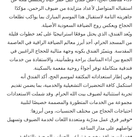
استقباله المتواصل لأعداد متزايدة من ضيوف الرحمن، مؤكدًا
جاهزيته التامة لاستقبال هذا الموسم المبارك بما يواكب تطلعات
الحجاج ويعكس روح الضيافة السعودية الأصيلة.
ويُعد الفندق، الذي يحتل موقعًا استراتيجيًا على بُعد خطوات قليلة
من المسجد الحرام، أحد أبرز معالم الضيافة الراقية في العاصمة
المقدسة. ويتميّز الفندق بكونه وجهة مثالية للحجاج الراغبين في
الجمع بين أداء المناسك براحة وطمأنينة، والاستفادة من خدمات
فندقية متكاملة توفر أجواءً روحية مفعمة بالسكينة.
وفي إطار استعداداته المكثفة لموسم الحج، أكد الفندق أنه
استكمل كافة التحضيرات التشغيلية والخدمية، بما يضمن تقديم
تجربة استثنائية لضيوف بيت الله الحرام. وقد شملت الاستعدادات
مجموعة من الخدمات المتطورة والمصممة خصيصًا لتلبية
احتياجات الحجاج من مختلف الجنسيات، ومن أبرزها:
•توفير فرق عمل مدرّبة ومتعددة اللغات لخدمة الضيوف وتسهيل
تواصلهم على مدار الساعة.
•خدمات ضيافة مخصصة تراعي الجوانب الصحية والثقافية