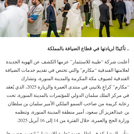
.. تأكيدًا لريادتها في قطاع الضيافة بالمملكة
أعلنت شركة “طيبة للاستثمار” عزمها الكشف عن الهوية الجديدة
لعلامتها الفندقية “مكارم” والتي تختص في تقديم خدمات الضيافة
الفندقية لضيوف مكة المكرمة والمدينة المنورة، وتشارك
“مكارم” كراعٍ بلاتيني في منتدى العمرة والزيارة 2025، الذي يُعقد
في مركز الملك سلمان الدولي للمؤتمرات بالمدينة المنورة، تحت
رعاية كريمة من صاحب السمو الملكي الأمير سلمان بن سلطان
بن عبدالعزيز آل سعود، أمير منطقة المدينة المنورة، وتنظمه
وزارة الحج والعمرة، خلال الفترة من 14 إلى 16 أبريل 2025.
وتأتي المشاركة في إطار جهود “طيبة للاستثمار” لتعزيز حضورها