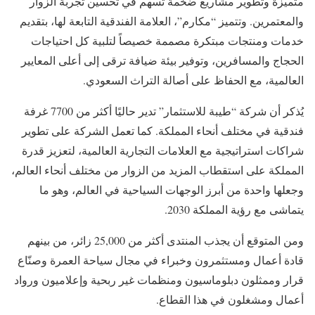
متميزة وتطوير مشاريع ضخمة تسهم في تحسين تجربة الزوار
والمعتمرين. وتتميز “مكارم”، العلامة الفندقية التابعة لها، بتقديم
خدمات ومنتجات مبتكرة مصممة خصيصاً لتلبية كل احتياجات
الحجاج والمسافرين، وتوفير بيئة ضيافة ترقى إلى أعلى المعايير
العالمية، مع الحفاظ على أصالة التراث السعودي.
يُذكر أن شركة “طيبة للاستثمار” تدير حاليًا أكثر من 7700 غرفة
فندقية في مختلف أنحاء المملكة. كما تعمل الشركة على تطوير
شراكات استراتيجية مع العلامات التجارية العالمية، لتعزيز قدرة
المملكة على استقطاب المزيد من الزوار من مختلف أنحاء العالم،
وجعلها واحدة من أبرز الوجهات السياحية في العالم، وهو ما
يتماشى مع رؤية المملكة 2030.
ومن المتوقع أن يجذب المنتدى أكثر من 25,000 زائر، من بينهم
قادة أعمال ومستثمرون وخبراء في مجال سياحة العمرة وصنّاع
قرار وممثلون دبلوماسيون ومنظمات غير ربحية وإعلاميون ورواد
أعمال ومشغلون في هذا القطاع.