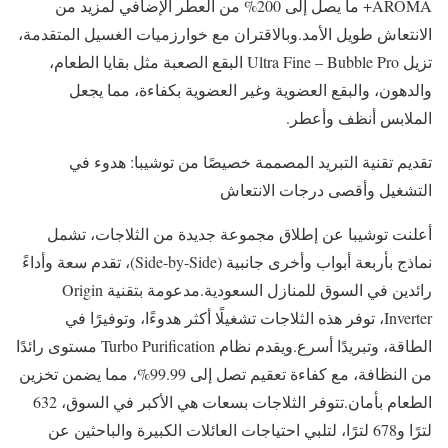
AROMA+ ما يصل إلى 200% من العطر الإضافي لمزيد من
الانتعاش طويل الأمد. وبالاقتران مع خوارزميات الغسيل المتقدمة،
تزيل Ultra Fine – Bubble Pro البقع الصعبة مثل بقايا الطعام،
والدهون، والبقع العضوية وغير العضوية بكفاءة، مما يجعل
الملابس أنظف وأعطر.
تقديم تقنية التبريد المصممة خصيصًا من توشيبا: هدوء في
التشغيل وأقصى درجات الانتعاش
أعلنت توشيبا عن إطلاق مجموعة جديدة من الثلاجات، تشمل
نماذج بأربعة أبواب وأخرى جانبية (Side-by-Side)، تقدم سعة وأداءً
رائدين في السوق للمنازل السعودية. مدعومة بتقنية Origin
Inverter، توفر هذه الثلاجات تشغيلًا أكثر هدوءًا، وتوفيرًا في
الطاقة، وتبريدًا أسرع. ويقدم نظام Turbo Purification مستوى رائدًا
من النظافة، مع كفاءة تعقيم تصل إلى 99.99%، مما يضمن تخزين
الطعام بأمان. تتوفر الثلاجات بسعات هي الأكبر في السوق، 632
لترًا و678 لترًا، لتلبي احتياجات العائلات الكبيرة والباحثين عن