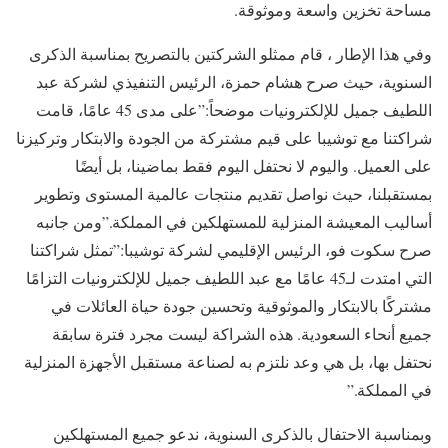
مساحة تخزين واسعة وموثوقة.
وفي هذا الإطار ، قام ممثلو الشركتين بالتصريح بمناسبة الذكرى
السنوية، حيث صرح هشام حمزة، الرئيس التنفيذي لشركة عبد
اللطيف جميل للإلكترونيات موضحاً: ”على مدى 45 عامًا، قامت
شراكتنا مع توشيبا على قيم مشتركة من الجودة والابتكار وتركيزنا
على العميل. واليوم لا نحتفل اليوم فقط بماضينا، بل أيضًا
بمستقبلنا، حيث نواصل تقديم منتجات عالمية المستوى وتطوير
أساليب المعيشة المنزلية للمستهلكين في المملكة.”ومن جانبه
صرح سكوت فو، الرئيس الإقليمي لشركة توشيبا: ”تمثل شراكتنا
التي امتدت لـ45 عامًا مع عبد اللطيف جميل للإلكترونيات التزامًا
مشتركًا بالابتكار والموثوقية وتحسين جودة حياة العائلات في
جميع أنحاء السعودية. هذه الشراكة ليست مجرد فترة سابقة
نحتفل بها، بل هي وعد نلتزم به لصناعة مستقبل الأجهزة المنزلية
في المملكة.”
وبمناسبة الاحتفال بالذكرى السنوية، ندعو جميع المستهلكين