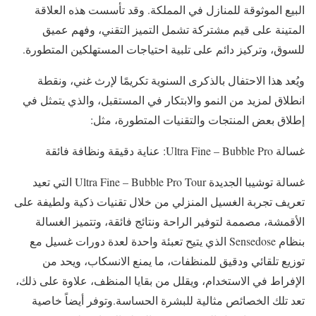
البيع الموثوقة للمنازل في المملكة. وقد تأسست هذه العلاقة
المتينة على قيم مشتركة تشمل التميز التقني، وفهم عميق
للسوق، وتركيز دائم على تلبية احتياجات المستهلكين المتطورة.
ويُعد هذا الاحتفال بالذكرى السنوية تكريمًا لإرث غني، ونقطة
انطلاق لمزيد من النمو والابتكار في المستقبل، والذي يتمثل في
إطلاق بعض المنتجات والتقنيات المتطورة، مثل:
غسالة Ultra Fine – Bubble Pro: عناية دقيقة ونظافة فائقة
غسالة توشيبا الجديدة Ultra Fine – Bubble Pro Tour التي تعيد
تعريف تجربة الغسيل المنزلي من خلال تقنيات ذكية ولطيفة على
الأقمشة، مصممة لتوفير الراحة ونتائج فائقة، وتتميز الغسالة
بنظام Sensedose الذي يتيح تعبئة واحدة لعدة دورات غسيل مع
توزيع تلقائي ودقيق للمنظفات، ما يمنع الانسكاب، ويحد من
الإفراط في الاستخدام، ويقلل من بقايا المنظف، علاوة على ذلك،
تعد تلك الخصائص مثالية للبشرة الحساسة. وتوفر أيضاً خاصية