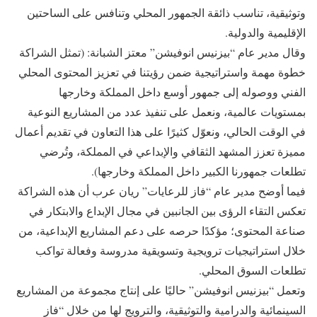
وتوثيقية، تناسب ذائقة الجمهور المحلي وتنافس على الساحتين
الإقليمية والدولية.
وقال مدير عام “بيزنيس انوفيشن” معتز الشبانة: (تمثل الشراكة
خطوة مهمة واستراتيجية ضمن رؤيتنا في تعزيز المحتوى المحلي
الفني ووصوله إلى جمهور أوسع داخل المملكة وخارجها
بمستويات عالمية، ونعمل على تنفيذ عدد من المشاريع النوعية
في الوقت الحالي، ونعوّل كثيرًا على هذا التعاون في تقديم أعمال
مميزة تعزز المشهد الثقافي والإبداعي في المملكة، وتُرضي
تطلعات جمهورنا الكبير داخل المملكة وخارجها).
فيما أوضح مدير عام “فاز للرعايات” ريان عرب أن هذه الشراكة
تعكس التقاء الرؤى بين الجانبين في مجال الإبداع والابتكار في
صناعة المحتوى؛ مؤكدًا حرصه على دعم المشاريع الإبداعية، من
خلال استراتيجيات ترويجية وتسويقية مدروسة وفعالة تواكب
تطلعات السوق المحلي.
وتعمل “بيزنيس انوفيشن” حاليًا على إنتاج مجموعة من المشاريع
السينمائية والدرامية والتوثيقية، والترويج لها من خلال “فاز