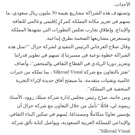
الأحداث.
وتستهدف هذه الشراكة مشاريع بقيمة 50 مليون ريال سعودي، ما
يسهم في تعزيز مكانة المملكة كمركزٍ إقليمي وعالمي للثقافة
والإبداع، وإطلاق تجارب تعكس التطورات التي تشهدها المملكة
وتستعرض مشاريعها الضخمة بطرق إبداعية.
وقال صلاح العرجاني الرئيس التنفيذي لشركة جزال ““تمثل هذه
الشراكة خطوة نوعية في مسيرتنا إذ تسهم في تطوير قدراتنا
وتعزيز دورنا الريادي في القطاع الثقافي والمتحفي”، وأضاف
“نعتز بالتعاون مع شركة Silkroad Visual ، بما تملكه من خبرات
عالمية وتقنيات متقدمة، ما سيفتح آفاق جديدة لإثراء التجربة
المتحفية في المملكة”.
ومن جانبه، صرّح رئيس مجلس إدارة شركة سيلك روود، الأستاذ
ريموند لي، قائلًا “نأمل من خلال التعاون مع شركة جزال أن
نؤسس تعاونًا متكاملًا ومستدامًا، يُسهم في تمكين البناء الثقافي
والإبداعي للمملكة العربية السعودية، ويواصل كتابة تألق شركة
Silkroad Visual”.