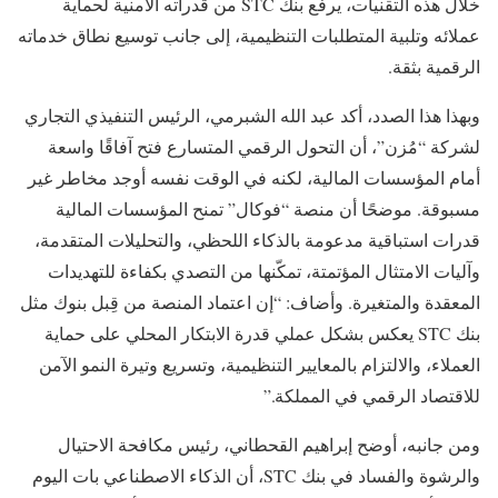
خلال هذه التقنيات، يرفع بنك STC من قدراته الأمنية لحماية
عملائه وتلبية المتطلبات التنظيمية، إلى جانب توسيع نطاق خدماته
الرقمية بثقة.
وبهذا هذا الصدد، أكد عبد الله الشبرمي، الرئيس التنفيذي التجاري
لشركة “مُزن”، أن التحول الرقمي المتسارع فتح آفاقًا واسعة
أمام المؤسسات المالية، لكنه في الوقت نفسه أوجد مخاطر غير
مسبوقة. موضحًا أن منصة “فوكال” تمنح المؤسسات المالية
قدرات استباقية مدعومة بالذكاء اللحظي، والتحليلات المتقدمة،
وآليات الامتثال المؤتمتة، تمكّنها من التصدي بكفاءة للتهديدات
المعقدة والمتغيرة. وأضاف: “إن اعتماد المنصة من قِبل بنوك مثل
بنك STC يعكس بشكل عملي قدرة الابتكار المحلي على حماية
العملاء، والالتزام بالمعايير التنظيمية، وتسريع وتيرة النمو الآمن
للاقتصاد الرقمي في المملكة.”
ومن جانبه، أوضح إبراهيم القحطاني، رئيس مكافحة الاحتيال
والرشوة والفساد في بنك STC، أن الذكاء الاصطناعي بات اليوم