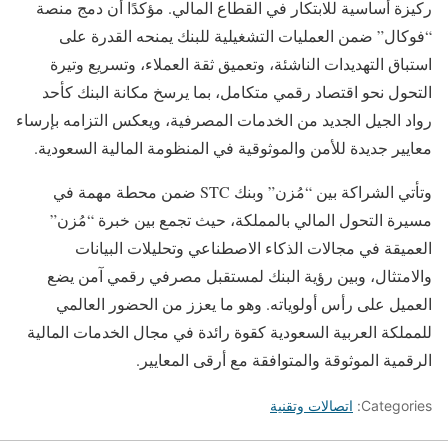
ركيزة أساسية للابتكار في القطاع المالي. مؤكدًا أن دمج منصة
“فوكال” ضمن العمليات التشغيلية للبنك يمنحه القدرة على
استباق التهديدات الناشئة، وتعميق ثقة العملاء، وتسريع وتيرة
التحول نحو اقتصاد رقمي متكامل، بما يرسخ مكانة البنك كأحد
رواد الجيل الجديد من الخدمات المصرفية، ويعكس التزامه بإرساء
معايير جديدة للأمن والموثوقية في المنظومة المالية السعودية.
وتأتي الشراكة بين “مُزن” وبنك STC ضمن محطة مهمة في
مسيرة التحول المالي بالمملكة، حيث تجمع بين خبرة “مُزن”
العميقة في مجالات الذكاء الاصطناعي وتحليلات البيانات
والامتثال، وبين رؤية البنك لمستقبل مصرفي رقمي آمن يضع
العميل على رأس أولوياته. وهو ما يعزز من الحضور العالمي
للمملكة العربية السعودية كقوة رائدة في مجال الخدمات المالية
الرقمية الموثوقة والمتوافقة مع أرقى المعايير.
Categories:
اتصالات وتقنية