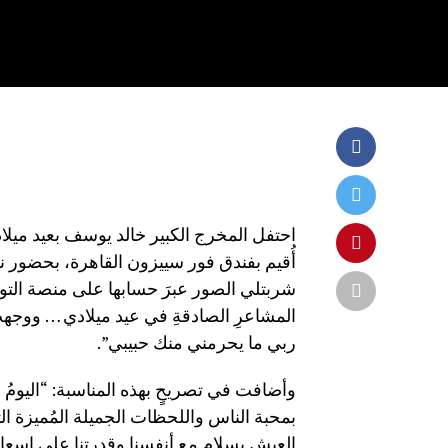
احتفل المخرج الكبير خالد يوسف بعيد ميلاد
أُقيم بفندق فور سييزون القاهرة، بحضور نخ
شربتلي الصور عبرَ حسابها على منصة التو
المشاعرِ الصادقةِ في عيد ميلادي … ووجهت 
ربي ما يحرمني منك حبيبي”.
وأضافت في تصريحٍ بهذه المناسبة: “اليومُ 
بمحبة الناس واللحظات الجميلة المُميزة الت
العيش بسلام مع أنفسنا وقدرتنا على إسعاد