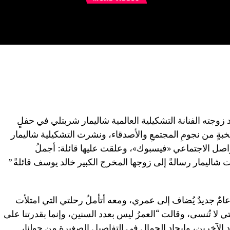
 زوجته الفنانة التشكيلية العالمية شاليمار شربتلي في حفلٍ
بةٍ من نجومِ المجتمعِ والأصدقاء، ونشرت التشكيلية شاليمار
اصل الاجتماعي «فيسبوك»، وعلقت عليها قائلة: أجملُ
شاليمار رسالةً إلى زوجها المخرج الكبير خالد يوسف قائلةً ”
عامٌ جديدٌ يُضاف إلى عمري، ومعه أتأملُ رحلتي التي امتلأت
ي لا تُنسى، وقالت “العمرُ ليس بعدد السنين، وإنما بقدرتنا على
 الآخرين، وإيجاد الجمال في التفاصيل الصغيرة من حولنا،