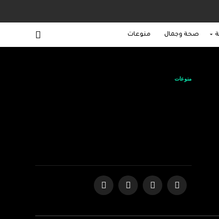
ة
صحة وجمال
منوعات
منوعات
شاليمار شربتلي
تحتفلُ بعيد ميلادها
بحضور نخبةٍ من نجوم
المجتمع