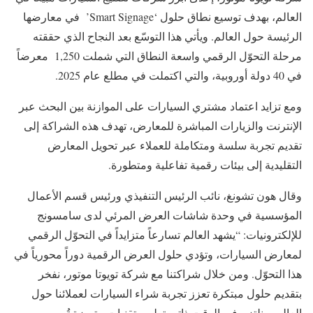
العالم، بهدف توسيع نطاق حلول ‘Smart Signage’ في معارضها
الرئيسة حول العالم. ويأتي هذا التوسّع بعد النجاح الذي حققته
مرحلة التحوّل الرقمي واسعة النطاق التي شملت 1,250 معرضاً
في 40 دولة أوروبية، والتي اكتملت في مطلع عام 2025.
ومع تزايد اعتماد مشتري السيارات على الموازنة بين البحث عبر
الإنترنت والزيارات المباشرة للمعارض، تهدف هذه الشراكة إلى
تقديم تجربة سلسة ومتكاملة للعملاء عبر تحويل المعارض
التقليدية إلى بيئات رقمية تفاعلية ومتطورة.
وقال هون تشونغ، نائب الرئيس التنفيذي ورئيس قسم الأعمال
المؤسسية في وحدة شاشات العرض المرئي لدى سامسونج
للإلكترونيات: “يشهد العالم تسارعاً متزايداً في التحوّل الرقمي
لمعارض السيارات، وتؤدي حلول العرض الرقمية دوراً محورياً في
هذا التحوّل. ومن خلال شراكتنا مع شركة تويوتا موتور، نفخر
بتقديم حلول مبتكرة تعزز تجربة شراء السيارات لعملائنا حول
العالم، ونلتزم في الوقت ذاته بتطوير تقنيات متميزة تُصمم