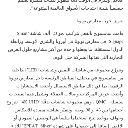
خصيصاً لتلبية احتياجات الأسواق العالمية المتنوعة”.
تعزيز تجربة معارض تويوتا
قامت سامسونج بالفعل بتركيب نحو 23 ألف شاشة ‘Smart
Signage’ في معارض تويوتا في أوروبا والشرق الأوسط ورابطة
الدول المستقلة، ما يجعلها واحدة من أكبر مشاريع حلول العرض
التجارية التي نفذتها الشركة حتى اليوم.
وتتوزّع مجموعة من شاشات اللمس وشاشات ‘LED’ الداخلية
من سامسونج في مختلف المناطق الرئيسة داخل معارض تويوتا
الرقمية، بما في ذلك مناطق الاستقبال وأجنحة الاستشارات
وأجنحة عرض المركبات وصالات العملاء. وتشمل هذه المنتجات
سلسلة ‘QMC’، وهي مجموعة شاشات بدقّة ‘4K UHD’ تتراوح
أحجامها بين 43 و 98 بوصة، وتتميّز بشاشة مضادة للانعكاس،
وحواف موحّدة تتيح استخداماً سلساً في الوضعين العمودي أو
الأفقي، إضافةً إلى حصولها على شهادة ‘EPEAT Silver’ للأداء