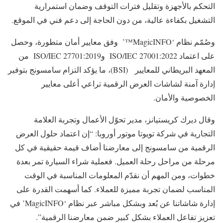
التحكم بالأجهزة وتقليل فترات التوقف وضمان استمرارية
التشغيل بكفاءة عالية، من دون الحاجة إلى دعم فني في الموقع.
وصُمّم نظام ‘MagicINFO™’ وفق معايير أمان متطورة، وحصل
على اعتماد ISO/IEC 27001:2022 وISO/IEC 27701:2019 من
المعهد البريطاني للمعايير (BSI)، ما يؤكد التزام سامسونج بتوفير
إدارة آمنة لشاشات العرض الرقمية تراعي أعلى معايير
الخصوصية والأمان.
وقال ديرك كريستيانز، مدير تحوّل الأعمال وتجربة العلامة
التجارية في شركة تويوتا موتور أوروبا: “إن اعتماد حلول العرض
الرقمية من سامسونج إلى معارضنا أضاف قيمة حقيقية في كل
مرحلة من مراحل رحلة العميل. فعملية شراء السيارة تمر بعدة
خطوات، ومن المهم أن نقدّم المعلومات المناسبة في الوقت
المناسب لضمان تجربة مميزة للعملاء. كما أسهمت القدرة على
إدارة شاشاتنا عن بُعد وبشكل مباشر عبر نظام ‘MagicINFO’ في
تعزيز تفاعل العملاء بشكل كبير ضمن معارضنا الرقمية”.