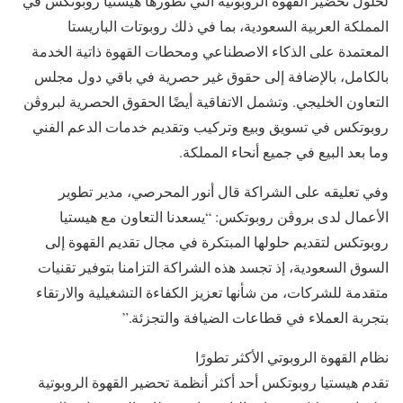
لحلول تحضير القهوة الروبوتية التي تطورها هيستيا روبوتكس في
المملكة العربية السعودية، بما في ذلك روبوتات الباريستا
المعتمدة على الذكاء الاصطناعي ومحطات القهوة ذاتية الخدمة
بالكامل، بالإضافة إلى حقوق غير حصرية في باقي دول مجلس
التعاون الخليجي. وتشمل الاتفاقية أيضًا الحقوق الحصرية لبروڤن
روبوتكس في تسويق وبيع وتركيب وتقديم خدمات الدعم الفني
وما بعد البيع في جميع أنحاء المملكة.
وفي تعليقه على الشراكة قال أنور المحرصي، مدير تطوير
الأعمال لدى بروڤن روبوتكس: “يسعدنا التعاون مع هيستيا
روبوتكس لتقديم حلولها المبتكرة في مجال تقديم القهوة إلى
السوق السعودية، إذ تجسد هذه الشراكة التزامنا بتوفير تقنيات
متقدمة للشركات، من شأنها تعزيز الكفاءة التشغيلية والارتقاء
بتجربة العملاء في قطاعات الضيافة والتجزئة.”
نظام القهوة الروبوتي الأكثر تطورًا
تقدم هيستيا روبوتكس أحد أكثر أنظمة تحضير القهوة الروبوتية