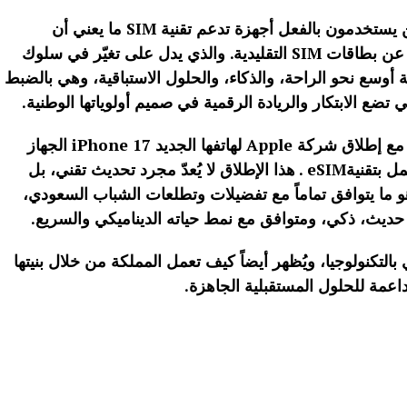
وتشير الأرقام إلى أن 68% من السعوديين يستخدمون بالفعل أجهزة تدعم تقنية SIM ما يعني أن
الأجيال الشابة تقود اليوم تحولاً كبيرا بعيداً عن بطاقات SIM التقليدية. والذي يدل على تغيّر في سلوك
 أوسع نحو الراحة، والذكاء، والحلول الاستباقية، وهي بالضبط
وتأتي نقطة التحوّل العالمية الأكثر وضوحاً مع إطلاق شركة Apple لهاتفها الجديد iPhone 17 الجهاز
الرائد الأول في العالم المصمم حصرياً ليعمل بتقنيةeSIM . هذا الإطلاق لا يُعدّ مجرد تحديث تقني، بل
هو ما يتوافق تماماً مع تفضيلات وتطلعات الشباب السعودي،
حديث، ذكي، ومتوافق مع نمط حياته الديناميكي والسريع.
تكنولوجيا، ويُظهر أيضاً كيف تعمل المملكة من خلال بنيتها
 داعمة للحلول المستقبلية الجاهزة.