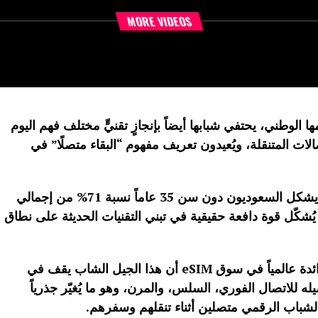
MORE VIDEOS
ا الوطني، يحتفي شبابها أيضاً بإنجازٍ تقنيٍّ مختلف فهم اليوم
ات المتنقلة، ويُعيدون تعريف مفهوم “البقاء متصلًا” في
فوفقًا للهيئة العامة للإحصاء (GASTAT)، يشكل السعوديون دون سن 35 عاماً نسبة 71% من إجمالي
اً يُشكّل قوة دافعة حقيقية في تبني التقنيات الحديثة على نطاق
وكشفت أحدث بيانات شركة Airalo الرائدة عالمياً في سوق eSIM أن هذا الجيل الشاب يقف في
يةeSIM ، مدفوعاً بتفضيله للاتصال الفوري، السلس، والمرن، وهو ما يُغيّر جذرياً
لشباب الرقمي متصلين أثناء تنقلهم وسفرهم.