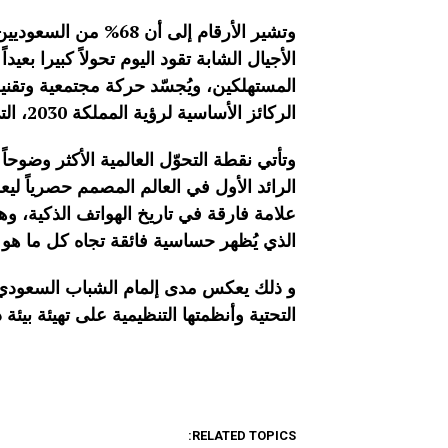
المستهلكين، ويُجسّد حركة مجتمعية وتقنية
الركائز الأساسية لرؤية المملكة 2030، التي تضع الابتكار والريادة الرقمية في صميم أولوياتها الوطنية.
علامة فارقة في تاريخ الهواتف الذكية، و
الذي يُظهر حساسية فائقة تجاه كل ما هو 
و ذلك يعكس مدى إلمام الشباب السعودي بال
التحتية وأنظمتها التنظيمية على تهيئة بيئة
RELATED TOPICS: