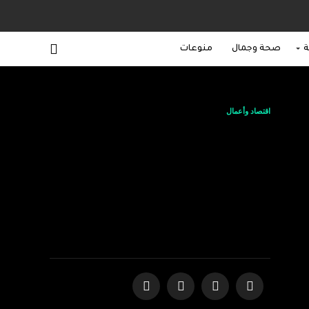
ة
صحة وجمال
منوعات
اقتصاد وأعمال
الشباب السعودي
يعيدون تشكيل
مستقبل الاتصال في
المملكة ويعتمدون
تقنية eSIM