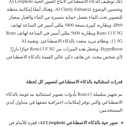
ذلك توظيف الذكاء الاصطناعي لانتاج الصور الحية AI Livephoto
وتحسين الوضوح AI Clarity Enhancer. وهناك أيضًا إمكانية مذهلة
للتصوير تحت الماء بفضل حماية متميزة من الماء والغبار بمعيار
IP69، وبطارية كبيرة بسعة 5800 مللي أمبير في الساعة لهاتف
Reno 13 F 5G وبطارية 5600 مللي أمبير في الساعة لهاتف Reno
13 5G، ونظام تبريد متعدد بالذكاء الاصطناعي، وتقنية AI
HyperBoost. وتجعل هذه الميزات من Reno13 F 5G خيارًا بارزًا
لأي شخص يبحث عن هاتف ذكي عالي القيمة بالذكاء الاصطناعي.
قدرات استثنائية بالذكاء الاصطناعي لتصوير كل لحظة
تم تجهيز سلسلة Reno13 بأدوات تصوير استثنائية مدعومة بالذكاء
الاصطناعي والتي توفر إمكانيات احترافية تضعها في متناول أيدي
المستخدمين:
صور حية بالذكاء الاصطناعي
AI Livephoto
:
قفزة للأمام في