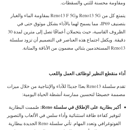
ومقاومة محسنة للثني والسقطات.
يتمتع كل من Reno13 5G وReno13 F 5G بمقاومة الماء والغبار
بتصنيف IP69، مما يسمح لهما بالأداء بشكل موثوق حتى في
الظروف القاسية، حيث يتحملان أعماقًا تصل إلى مترين لمدة 30
دقيقة. ويكفل اجتماع هذه العناصر في التصميم أن تزود سلسلة
Reno13 المستخدمين بثنائي مضمون من الأناقة والمتانة.
أداء منقطع النظير لوظائف العمل واللعب
تقدم سلسلة Reno13 بعدًا جديدًا للأداء والإنتاجية من خلال ميزات
مصممة خصيصًا لتحسين ممارسة أنشطة الحياة اليومية:
أكبر بطارية على الإطلاق في سلسلة
Reno
:
صُممت البطارية
لتوفير كفاءة طاقة استثنائية وأداء سلس في الألعاب والتصوير
الفوتوغرافي وتعدد المهام. تأتي سلسلة Reno الجديدة ببطارية