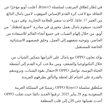
في إطار إطلاق المرتقب لسلسلة Reno13، أعلنت أوبو مؤخرًا عن
التعاقد مع لاعب كرة القدم الإسباني الموهوب لامين يامال البالغ
من العمر 17 عامًا، كأحدث سفير للعلامة التجارية. وفي دوره
الجديد، سيقوم يامال بعمل محوري في مبادرة “اصنع لحظتك” من
أوبو، من خلال إلهام الشباب في جميع أنحاء العالم للاستفادة من
الحاضر، وتوجيه شغفهم إلى العمل، وخلق قصصهم الاستثنائية
الخاصة للمستقبل.
يؤكد تعاون OPPO مع يامال على التزامها بتمكين الشباب من
خلال التكنولوجيا والشغف. ومن ملاعب كرة القدم إلى أنشطة
الحياة اليومية، تواصل OPPO الاحتفال بقوة الشباب، وتزويدهم
بالقدرة على اغتنام كل لحظة والتألق بطرقهم الفريدة.
ستُطلق سلسلة OPPO Reno13 رسميًا في المملكة العربية
السعودية يوم 28 يناير 2025. ترقبوا الجديد دائمًا حيث تجلب OPPO
أحدث تقنياتها حتى الآن إلى قلب المنطقة.