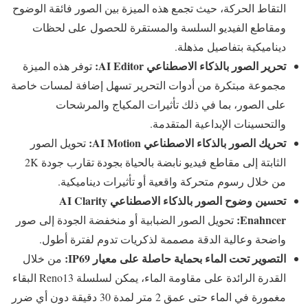
التقاط الحركة، حيث تجمع هذه الميزة بين الصور فائقة الوضوح
ومقاطع الفيديو السلسة والمستقرة للحصول على لحظات
ديناميكية بتفاصيل مذهلة.
تحرير الصور بالذكاء الاصطناعي
AI Editor
:
توفر هذه الميزة
مجموعة مبتكرة من أدوات التحرير تسهل إضافة لمسات خاصة
على الصور، بما في ذلك تأثيرات المكياج والمرشحات
والتحسينات الإبداعية المتقدمة.
تحريك الصور بالذكاء الاصطناعي
AI Motion
:
تحويل الصور
الثابتة إلى مقاطع فيديو نابضة بالحياة بجودة تقارب جودة 2K
من خلال رسوم متحركة واقعية أو تأثيرات ديناميكية.
تحسين وضوح الصور بالذكاء الاصطناعي
AI Clarity
:
Enahncer
تحويل الصور الضبابية أو منخفضة الجودة إلى صور
واضحة وعالية الدقة مصممة لذكريات تدوم لفترة أطول.
التصوير تحت الماء بحماية حاصلة على معيار
IP69
:
من خلال
القدرة الرائدة على مقاومة الماء، يمكن لسلسلة Reno13 البقاء
مغمورة في الماء حتى عمق 2 متر لمدة 30 دقيقة دون أي ضرر