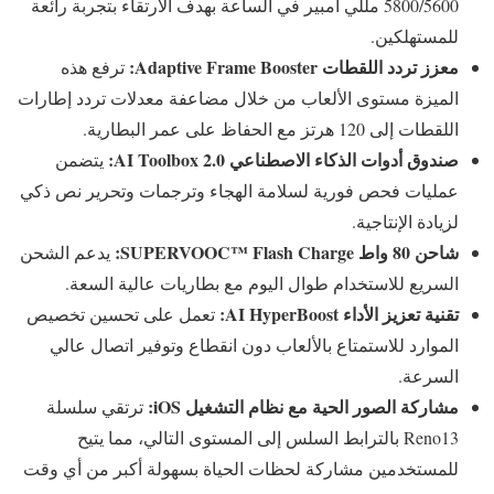
5800/5600 مللي أمبير في الساعة بهدف الارتقاء بتجربة رائعة
للمستهلكين.
معزز تردد اللقطات
Adaptive Frame Booster
:
ترفع هذه
الميزة مستوى الألعاب من خلال مضاعفة معدلات تردد إطارات
اللقطات إلى 120 هرتز مع الحفاظ على عمر البطارية.
صندوق أدوات الذكاء الاصطناعي
AI Toolbox 2.0
:
يتضمن
عمليات فحص فورية لسلامة الهجاء وترجمات وتحرير نص ذكي
لزيادة الإنتاجية.
شاحن 80 واط
SUPERVOOC™ Flash Charge
:
يدعم الشحن
السريع للاستخدام طوال اليوم مع بطاريات عالية السعة.
تقنية تعزيز الأداء
AI HyperBoost
:
تعمل على تحسين تخصيص
الموارد للاستمتاع بالألعاب دون انقطاع وتوفير اتصال عالي
السرعة.
مشاركة الصور الحية مع نظام التشغيل
iOS
:
ترتقي سلسلة
Reno13 بالترابط السلس إلى المستوى التالي، مما يتيح
للمستخدمين مشاركة لحظات الحياة بسهولة أكبر من أي وقت