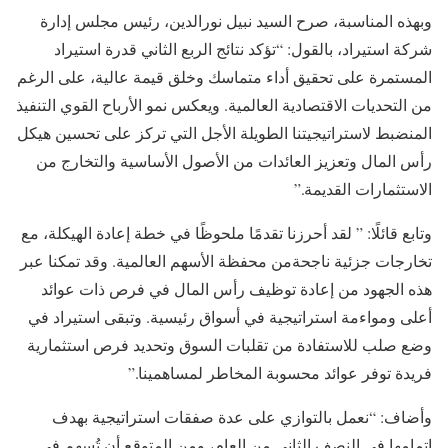
وبهذه المناسبة، صرح السيد نبيل نورالدين، رئيس مجلس إدارة
شركة استيراد، بالقول: “تؤكد نتائج الربع الثاني قدرة استيراد
المستمرة على تحقيق أداء متماسك وخلق قيمة عالية، على الرغم
من التحديات الاقتصادية العالمية. ويعكس نمو الأرباح القوي التنفيذ
المنضبط لاستراتيجيتنا الطويلة الأجل التي تركز على تحسين هيكل
رأس المال وتعزيز العائدات من الأصول الأساسية والتخارج من
الاستثمارات القديمة.”
وتابع قائلًا: ” لقد أحرزنا تقدمًا ملحوظًا في خطة إعادة الهيكلة، مع
تخارجات جزئية ناجحةمن محفظة الأسهم العالمية. وقد تمكنا عبر
هذه الجهود من إعادة توظيف رأس المال في فرص ذات عوائد
أعلى ومواءمة استراتيجية في أسواق رئيسية. وتبقى استيراد في
وضع صلب للاستفادة من تقلبات السوق وتحديد فرص استثمارية
فريدة توفر عوائد محسوبة المخاطر لمساهمينا.”
وأضاف: “نعمل بالتوازي على عدة صفقات استراتيجية بهدف
إتمامها في النصف الثاني من العام، ومن المتوقع أن تُسهم في