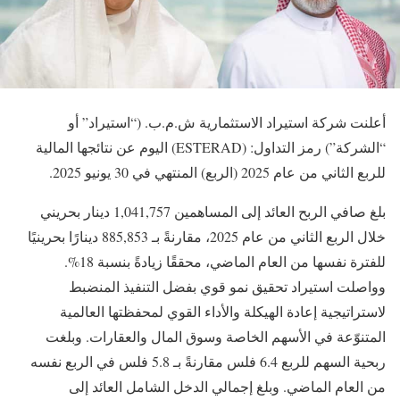
أعلنت شركة استيراد الاستثمارية ش.م.ب. (“استيراد” أو
“الشركة”) رمز التداول: (ESTERAD) اليوم عن نتائجها المالية
للربع الثاني من عام ‎2025 (الربع) المنتهي في ‎30 يونيو 2025.
بلغ صافي الربح العائد إلى المساهمين 1,041,757 دينار بحريني
خلال الربع الثاني من عام 2025، مقارنةً بـ 885,853 دينارًا بحرينيًا
للفترة نفسها من العام الماضي، محققًا زيادةً بنسبة 18%.
وواصلت استيراد تحقيق نمو قوي بفضل التنفيذ المنضبط
لاستراتيجية إعادة الهيكلة والأداء القوي لمحفظتها العالمية
المتنوّعة في الأسهم الخاصة وسوق المال والعقارات. وبلغت
ربحية السهم للربع 6.4 فلس مقارنةً بـ 5.8 فلس في الربع نفسه
من العام الماضي. وبلغ إجمالي الدخل الشامل العائد إلى