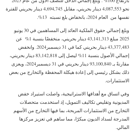
بارتفاع ‎%100 . وبلغ إجمالي الدخل للنصف الأول من عام ‎2025
نحو 4,087,553 دينار بحريني، مقابل 4,694,745 دينار بحريني للفترة
نفسها من ‎ العام 2024، بانخفاض بلغ نسبته ‎%13.
2025 مبلغ 43,141,313 دينار بحريني، منخفضًا بنسبة ‎%1 عن
43,377,483 دينار بحريني كما في ‎31 ديسمبر‎2024. وانخفض
إجمالي الأصول بنسبة ‎%11 ليصل إلى 83,142,818 دينار بحريني،
مقارنةً بـ 93,100,840 دينار بحريني في ‎31 ديسمبر‎2024، ويعزى
ذلك بشكل رئيسي إلى إعادة هيكلة المحفظة والتخارج من بعض
الاستثمارات.
وفي اتساق مع أهدافها الاستراتيجية، واصلت استيراد خفض
المديونية وتقليص تكاليف التمويل، إذ استخدمت متحصلات
التخارج من الاستثمارات المربحة، بما فيها التخارج من الأسهم
المدرجة لسداد الديون مبكرًا، مما ساهم في تعزيز مركزها
المالي.