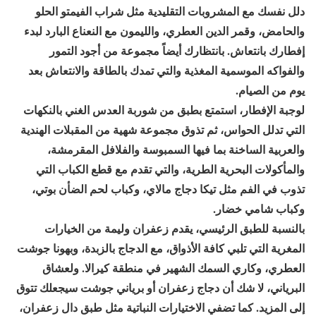
دلل نفسك مع المشروبات التقليدية مثل شراب الفيمتو الحلو
والحامض، وقمر الدين العطري، والليمون مع النعناع البارد لبدء
إفطارك بانتعاش. بانتظارك أيضاً مجموعة من أجود التمور
والفواكه الموسمية المغذية والتي تمدك بالطاقة والانتعاش بعد
يوم من الصيام.
لوجبة الإفطار، استمتع بطبق من شوربة العدس الغني بالنكهات
التي تدلل الحواس، ثم تذوق مجموعة شهية من المقبلات الهندية
والعربية الساخنة بما فيها السمبوسة والفلافل المقرمشة،
والمأكولات البحرية الطرية، والتي تقدم مع قطع الكباب التي
تذوب في الفم مثل تيكا دجاج مالاي، وكباب لحم الضأن بوتي،
وكباب شامي خضار.
بالنسبة للطبق الرئيسي، يقدم زعفران وليمة من الخيارات
المغرية التي تلبي كافة الأذواق، مع الدجاج بالزبدة، وبهونا جوشت
العطري، وكاري السمك الشهير في منطقة كيرالا. ولعشاق
البرياني، لا شك أن دجاج زعفران أو برياني جوشت سيجعلك تتوق
إلى المزيد. كما تضفي الاختيارات النباتية مثل طبق دال زعفران،