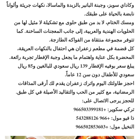
وكاداي سوبز، وجبنة البانير بالزبدة والماسالا، نكهات جريئة وألواناً
نابضة بالحياة على طبقك.
ومسك الختام، لا بد من طبق حلوى مع تشكيلة لا مثيل لها من
الحلويات الهندية والعربية، إلى جانب المعجنات الساخنة. كما
تتوفر مجموعة منتقاة من الفواكه الطازجة.
كل قضمة في مطعم زعفران هي احتفال بالنكهات العريقة،
المحضرة بكل عناية واهتمام ما يجعل وجبة الإفطار تجربة رائعة.
يبلغ سعر بوفيه الإفطار 139 ريال سعودي للبالغين و85 ريال
سعودي للأطفال دون سن 12 عاماً.
احجز طاولتك اليوم واترك زعفران يقدم لك أرقى المذاقات
الرمضانية، مع كثير من الحب والتقاليد الأصيلة في كل طبق.
للحجز يرجى الاتصال على:
تركي سكوير: +966503399181
ذا فيو مول: +966 543288126
النخيل مول: +966502853603