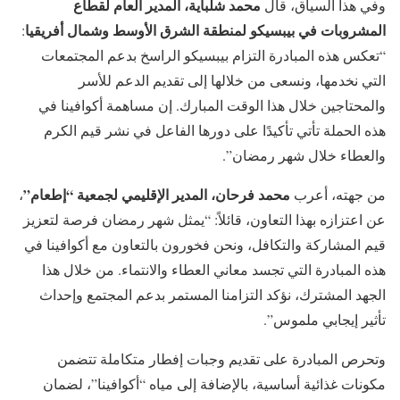
محمد شلباية، المدير العام لقطاع
وفي هذا السياق، قال
المشروبات في بيبسيكو لمنطقة الشرق الأوسط وشمال أفريقيا
:
“تعكس هذه المبادرة التزام بيبسيكو الراسخ بدعم المجتمعات
التي نخدمها، ونسعى من خلالها إلى تقديم الدعم للأسر
والمحتاجين خلال هذا الوقت المبارك. إن مساهمة أكوافينا في
هذه الحملة تأتي تأكيدًا على دورها الفاعل في نشر قيم الكرم
والعطاء خلال شهر رمضان”.
محمد فرحان، المدير الإقليمي لجمعية “إطعام”
من جهته، أعرب
،
عن اعتزازه بهذا التعاون، قائلاً: “يمثل شهر رمضان فرصة لتعزيز
قيم المشاركة والتكافل، ونحن فخورون بالتعاون مع أكوافينا في
هذه المبادرة التي تجسد معاني العطاء والانتماء. من خلال هذا
الجهد المشترك، نؤكد التزامنا المستمر بدعم المجتمع وإحداث
تأثير إيجابي ملموس”.
وتحرص المبادرة على تقديم وجبات إفطار متكاملة تتضمن
مكونات غذائية أساسية، بالإضافة إلى مياه “أكوافينا”، لضمان